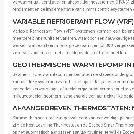
Verwarmings-, ventilatie- en airconditioningsystemen (HVAC) 
rendement en de implementatie van slimme controlesystemen kan
VARIABLE REFRIGERANT FLOW (VRF
Variable Refrigerant Flow (VRF)-systemen vormen een belang
meerdere binnenunits te variëren, waardoor een nauwkeurige tem
werken, wat resulteert in energiebesparingen tot 30% vergelek
ze ideaal voor huizen met uiteenlopende comfortbehoeften.
GEOTHERMISCHE WARMTEPOMP INT
Geothermische warmtepompen benutten de stabiele ondergrondse
kunnen deze systemen warmte met opmerkelijke efficiëntie naar
eenheden verwarmings- of koelenergie produceren voor elke verbr
milieuvoordelen geothermische energie een aantrekkelijke optie 
AI-AANGEDREVEN THERMOSTATEN: 
Slimme thermostaten zijn geëvolueerd van eenvoudige planning
zijn de Nest Learning Thermostat en de Ecobee SmartThermosta
op het automatisch aanpassen aan uw routines, terwijl de Ecob