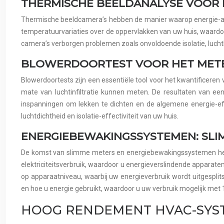
THERMISCHE BEELDANALYSE VOOR 
Thermische beeldcamera’s hebben de manier waarop energie-aud
temperatuurvariaties over de oppervlakken van uw huis, waardoo
camera’s verborgen problemen zoals onvoldoende isolatie, lucht
BLOWERDOORTEST VOOR HET METEN
Blowerdoortests zijn een essentiële tool voor het kwantificeren
mate van luchtinfiltratie kunnen meten. De resultaten van ee
inspanningen om lekken te dichten en de algemene energie-eff
luchtdichtheid en isolatie-effectiviteit van uw huis.
ENERGIEBEWAKINGSSYSTEMEN: SLI
De komst van slimme meters en energiebewakingssystemen hee
elektriciteitsverbruik, waardoor u energieverslindende appar
op apparaatniveau, waarbij uw energieverbruik wordt uitgespli
en hoe u energie gebruikt, waardoor u uw verbruik mogelijk met
HOOG RENDEMENT HVAC-SYS