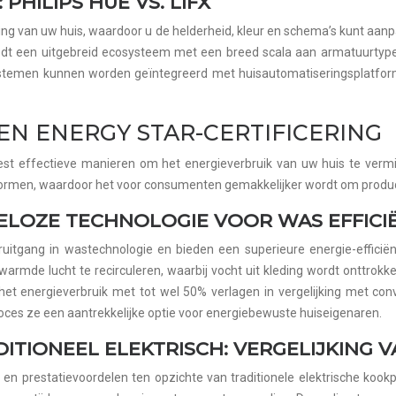
PHILIPS HUE VS. LIFX
ng van uw huis, waardoor u de helderheid, kleur en schema’s kunt aa
biedt een uitgebreid ecosysteem met een breed scala aan armatuurtypen
 systemen kunnen worden geïntegreerd met huisautomatiseringsplatf
EN ENERGY STAR-CERTIFICERING
est effectieve manieren om het energieverbruik van uw huis te ve
ienormen, waardoor het voor consumenten gemakkelijker wordt om product
LOZE TECHNOLOGIE VOOR WAS EFFICIË
gang in wastechnologie en bieden een superieure energie-efficiëntie
mde lucht te recirculeren, waarbij vocht uit kleding wordt onttrokke
 energieverbruik met tot wel 50% verlagen in vergelijking met conv
es ze een aantrekkelijke optie voor energiebewuste huiseigenaren.
ITIONEEL ELEKTRISCH: VERGELIJKING 
 en prestatievoordelen ten opzichte van traditionele elektrische koo