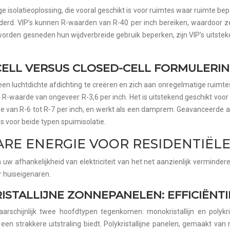
isolatieoplossing, die vooral geschikt is voor ruimtes waar ruimte be
derd. VIP’s kunnen R-waarden van R-40 per inch bereiken, waardoor ze t
den gesneden hun wijdverbreide gebruik beperken, zijn VIP’s uitsteke
CELL VERSUS CLOSED-CELL FORMULERI
 luchtdichte afdichting te creëren en zich aan onregelmatige ruimtes 
en R-waarde van ongeveer R-3,6 per inch. Het is uitstekend geschikt vo
de van R-6 tot R-7 per inch, en werkt als een damprem. Geavanceerde a
 voor beide typen spuimisolatie.
ARE ENERGIE VOOR RESIDENTIË
uw afhankelijkheid van elektriciteit van het net aanzienlijk verminde
 huiseigenaren.
ISTALLIJNE ZONNEPANELEN: EFFICIËNT
schijnlijk twee hoofdtypen tegenkomen: monokristallijn en polykris
 een strakkere uitstraling biedt. Polykristallijne panelen, gemaakt van