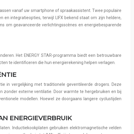
npassen vanaf uw smartphone of spraakassistent. Twee populaire
 en integratieopties, terwijl LIFX bekend staat om zijn heldere,
orms om geavanceerde verlichtingsscènes en energiebesparende
rminderen. Het ENERGY STAR-programma biedt een betrouwbare
en te identificeren die hun energierekening helpen verlagen.
NTIE
 in vergelijking met traditionele geventileerde drogers. Deze
n zonder externe ventilatie. Door warmte te hergebruiken en bij
entionele modellen. Hoewel ze doorgaans langere cyclustijden
VAN ENERGIEVERBRUIK
kplaten. Inductiekookplaten gebruiken elektromagnetische velden