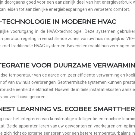
zijn doorgaans goed voor een aanzienlijk deel van het energieverbrui
 leiden tot aanzienlijke energiebesparingen en verbeterd comfort.
)-TECHNOLOGIE IN MODERNE HVAC
rijke vooruitgang in de HVAC-technologie. Deze systemen gebruike
peratuurregeling in verschillende zones van uw huis mogelijk is. VRF-s
en met traditionele HVAC-systemen. Bovendien maakt hun vermogen om ge
EGRATIE VOOR DUURZAME VERWARMIN
 temperatuur van de aarde om zeer efficiënte verwarming en koeling t
 of van uw huis overbrengen. Geothermische systemen kunnen prestati
uikte eenheid elektriciteit. Hoewel de initiële installatiekosten aanzi
voor veel huiseigenaren.
NEST LEARNING VS. ECOBEE SMARTTHE
 naar het integreren van kunstmatige intelligentie en machine learn
t. Beide apparaten leren van uw gewoonten en voorkeuren om optimal
ee zich richt op externe sensoren voor een betere temperatuurbalans