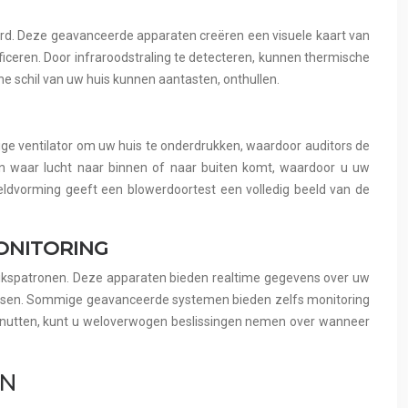
rd. Deze geavanceerde apparaten creëren een visuele kaart van
iceren. Door infraroodstraling te detecteren, kunnen thermische
e schil van uw huis kunnen aantasten, onthullen.
tige ventilator om uw huis te onderdrukken, waardoor auditors de
ren waar lucht naar binnen of naar buiten komt, waardoor u uw
eldvorming geeft een blowerdoortest een volledig beeld van de
ONITORING
kspatronen. Deze apparaten bieden realtime gegevens over uw
passen. Sommige geavanceerde systemen bieden zelfs monitoring
 benutten, kunt u weloverwogen beslissingen nemen over wanneer
EN