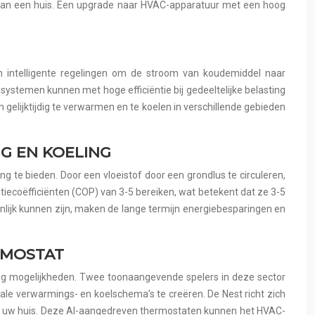
k van een huis. Een upgrade naar HVAC-apparatuur met een hoog
n intelligente regelingen om de stroom van koudemiddel naar
ystemen kunnen met hoge efficiëntie bij gedeeltelijke belasting
lijktijdig te verwarmen en te koelen in verschillende gebieden
G EN KOELING
e bieden. Door een vloeistof door een grondlus te circuleren,
ecoëfficiënten (COP) van 3-5 bereiken, wat betekent dat ze 3-5
enlijk kunnen zijn, maken de lange termijn energiebesparingen en
RMOSTAT
ing mogelijkheden. Twee toonaangevende spelers in deze sector
e verwarmings- en koelschema’s te creëren. De Nest richt zich
 in uw huis. Deze AI-aangedreven thermostaten kunnen het HVAC-