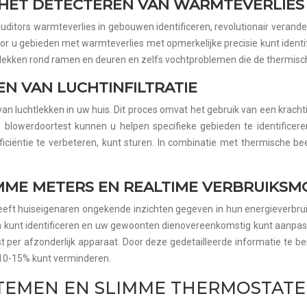
HET DETECTEREN VAN WARMTEVERLIES
itors warmteverlies in gebouwen identificeren, revolutionair verande
r u gebieden met warmteverlies met opmerkelijke precisie kunt identif
lekken rond ramen en deuren en zelfs vochtproblemen die de thermisch
 VAN LUCHTINFILTRATIE
 van luchtlekken in uw huis. Dit proces omvat het gebruik van een krach
n blowerdoortest kunnen u helpen specifieke gebieden te identifice
iciëntie te verbeteren, kunt sturen. In combinatie met thermische be
MME METERS EN REALTIME VERBRUIKSM
ft huiseigenaren ongekende inzichten gegeven in hun energieverbrui
aten kunt identificeren en uw gewoonten dienovereenkomstig kunt aan
tst per afzonderlijk apparaat. Door deze gedetailleerde informatie te
 10-15% kunt verminderen.
TEMEN EN SLIMME THERMOSTAT