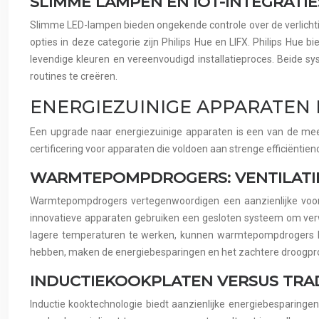
SLIMME LAMPEN EN IOT-INTEGRATIE: 
Slimme LED-lampen bieden ongekende controle over de verlichti
opties in deze categorie zijn Philips Hue en LIFX. Philips Hue 
levendige kleuren en vereenvoudigd installatieproces. Beide
routines te creëren.
ENERGIEZUINIGE APPARATEN 
Een upgrade naar energiezuinige apparaten is een van de me
certificering voor apparaten die voldoen aan strenge efficiënt
WARMTEPOMPDROGERS: VENTILATIE
Warmtepompdrogers vertegenwoordigen een aanzienlijke vooruit
innovatieve apparaten gebruiken een gesloten systeem om verwar
lagere temperaturen te werken, kunnen warmtepompdrogers het
hebben, maken de energiebesparingen en het zachtere droogproc
INDUCTIEKOOKPLATEN VERSUS TRAD
Inductie kooktechnologie biedt aanzienlijke energiebesparingen