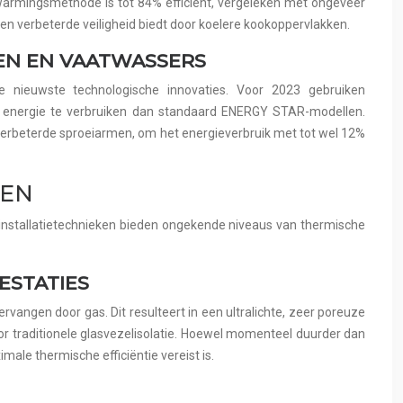
warmingsmethode is tot 84% efficiënt, vergeleken met ongeveer
 en verbeterde veiligheid biedt door koelere kookoppervlakken.
EN EN VAATWASSERS
 nieuwste technologische innovaties. Voor 2023 gebruiken
 energie te verbruiken dan standaard ENERGY STAR-modellen.
verbeterde sproeiarmen, om het energieverbruik met tot wel 12%
DEN
n installatietechnieken bieden ongekende niveaus van thermische
ESTATIES
ervangen door gas. Dit resulteert in een ultralichte, zeer poreuze
or traditionele glasvezelisolatie. Hoewel momenteel duurder dan
ale thermische efficiëntie vereist is.