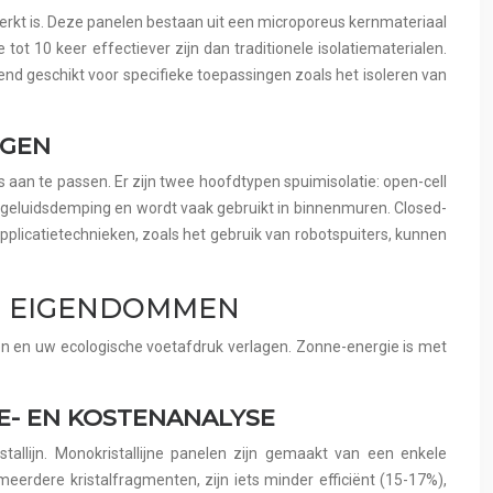
perkt is. Deze panelen bestaan uit een microporeus kernmateriaal
ot 10 keer effectiever zijn dan traditionele isolatiematerialen.
nd geschikt voor specifieke toepassingen zoals het isoleren van
NGEN
aan te passen. Er zijn twee hoofdtypen spuimisolatie: open-cell
or geluidsdemping en wordt vaak gebruikt in binnenmuren. Closed-
pplicatietechnieken, zoals het gebruik van robotspuiters, kunnen
LE EIGENDOMMEN
ren en uw ecologische voetafdruk verlagen. Zonne-energie is met
IE- EN KOSTENANALYSE
tallijn. Monokristallijne panelen zijn gemaakt van een enkele
 meerdere kristalfragmenten, zijn iets minder efficiënt (15-17%),