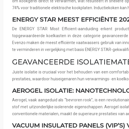
om kookgerei direct te verwarmen, wat resulteert in snellere
74% voor traditionele elektrische kookplaten. Inductiekoken kan 
ENERGY STAR MEEST EFFICIËNTE 
De ENERGY STAR Most Efficient-aanduiding erkent product
topgewaardeerde koelkasten in deze categorie geavanceerde 
Evenzo maken de meest efficiënte vaatwassers gebruik van inno
te verminderen in vergelijking met basis ENERGY STAR-gekwalif
GEAVANCEERDE ISOLATIEMAT
Juiste isolatie is cruciaal voor het behouden van een comforta
prestaties, waardoor huiseigenaren hun verwarmings- en koelkos
AEROGEL ISOLATIE: NANOTECHNOLO
Aerogel, vaak aangeduid als “bevroren rook”, is een revolutionair
stof met uitzonderlijke isolerende eigenschappen. Aerogel isol
conventionele materialen, maakt de superieure prestaties van ae
VACUUM INSULATED PANELS (VIP’S)