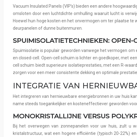
Vacuum Insulated Panels (VIP’s) bieden een andere hoogwaardige 
omsloten door een luchtdichte omhulling waaruit lucht is verwij
Hoewel hun hoge kosten en het onvermogen om ter plaatse te wor
deurpanelen of dunne buitenmuren.
SPUIMISOLATIETECHNIEKEN: OPEN-
Spuimisolatie is populair geworden vanwege het vermogen om een
en closed-cell. Open-cell schuim is lichter en goedkoper, met e
cell schuim biedt superieure isolatieprestaties, met een R-waar
zorgen voor een meer consistente dekking en optimale prestaties
INTEGRATIE VAN HERNIEUWB
Het integreren van hernieuwbare energiebronnen in uw huis kan 
name steeds toegankelijker en kosteneffectiever geworden voor
MONOKRISTALLIJNE VERSUS POLYKR
Bij het overwegen van zonnepanelen voor uw huis, zult u waar
kristalstructuur, wat een hogere efficiëntie (typisch 20-22%) en