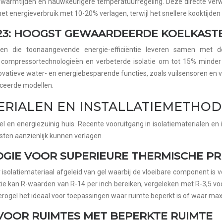
 opwarmtijden en nauwkeurigere temperatuurregeling. Deze directe ver
het energieverbruik met 10-20% verlagen, terwijl het snellere kooktijden
2023: HOOGST GEWAARDEERDE KOELKAST
en die toonaangevende energie-efficiëntie leveren samen met de
compressortechnologieën en verbeterde isolatie om tot 15% minder
vatieve water- en energiebesparende functies, zoals vuilsensoren en 
iceerde modellen.
ERIALEN EN INSTALLATIEMETHO
bel en energiezuinig huis. Recente vooruitgang in isolatiematerialen e
ten aanzienlijk kunnen verlagen.
GIE VOOR SUPERIEURE THERMISCHE PR
 isolatiemateriaal afgeleid van gel waarbij de vloeibare component is v
atie kan R-waarden van R-14 per inch bereiken, vergeleken met R-3,5 vo
rogel het ideaal voor toepassingen waar ruimte beperkt is of waar maxim
 VOOR RUIMTES MET BEPERKTE RUIMTE