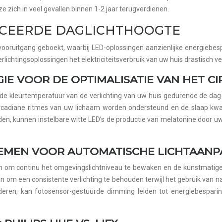
zich in veel gevallen binnen 1-2 jaar terugverdienen.
NCEERDE DAGLICHTHOOGTE
 vooruitgang geboekt, waarbij LED-oplossingen aanzienlijke energieb
htingsoplossingen het elektriciteitsverbruik van uw huis drastisch v
IE VOOR DE OPTIMALISATIE VAN HET CI
 om de kleurtemperatuur van de verlichting van uw huis gedurende de 
ircadiane ritmes van uw lichaam worden ondersteund en de slaap kwal
den, kunnen instelbare witte LED’s de productie van melatonine door u
EMEN VOOR AUTOMATISCHE LICHTAANP
 om continu het omgevingslichtniveau te bewaken en de kunstmatige 
 een consistente verlichting te behouden terwijl het gebruik van natu
deren, kan fotosensor-gestuurde dimming leiden tot energiebespari